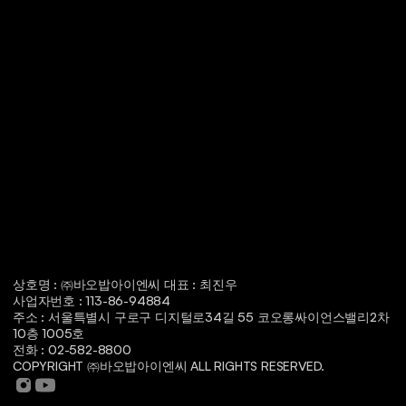
상호명 : ㈜바오밥아이엔씨 대표 : 최진우
사업자번호 : 113-86-94884
주소 : 서울특별시 구로구 디지털로34길 55 코오롱싸이언스밸리2차 
10층 1005호
전화 : 02-582-8800
COPYRIGHT ㈜바오밥아이엔씨 ALL RIGHTS RESERVED.
광부맥주는
창업
메뉴
가맹점
창업상담