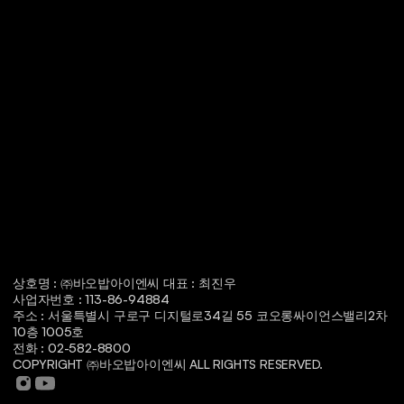
상호명 : ㈜바오밥아이엔씨 대표 : 최진우
사업자번호 : 113-86-94884
주소 : 서울특별시 구로구 디지털로34길 55 코오롱싸이언스밸리2차 
10층 1005호
전화 : 02-582-8800
COPYRIGHT ㈜바오밥아이엔씨 ALL RIGHTS RESERVED.
광부맥주는
창업
메뉴
가맹점
창업상담